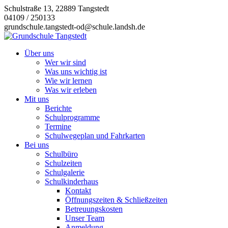
Zum
Schulstraße 13, 22889 Tangstedt
Inhalt
04109 / 250133
springen
grundschule.tangstedt-od@schule.landsh.de
Über uns
Wer wir sind
Was uns wichtig ist
Wie wir lernen
Was wir erleben
Mit uns
Berichte
Schulprogramme
Termine
Schulwegeplan und Fahrkarten
Bei uns
Schulbüro
Schulzeiten
Schulgalerie
Schulkinderhaus
Kontakt
Öffnungszeiten & Schließzeiten
Betreuungskosten
Unser Team
Anmeldung