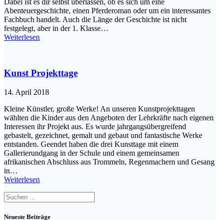
Dabei ist es dir selbst überlassen, ob es sich um eine
Abenteuergeschichte, einen Pferderoman oder um ein interessantes
Fachbuch handelt. Auch die Länge der Geschichte ist nicht
festgelegt, aber in der 1. Klasse…
Weiterlesen
Kunst Projekttage
14. April 2018
Kleine Künstler, große Werke! An unseren Kunstprojekttagen
wählten die Kinder aus den Angeboten der Lehrkräfte nach eigenen
Interessen ihr Projekt aus. Es wurde jahrgangsübergreifend
gebastelt, gezeichnet, gemalt und gebaut und fantastische Werke
entstanden. Geendet haben die drei Kunsttage mit einem
Gallerierundgang in der Schule und einem gemeinsamen
afrikanischen Abschluss aus Trommeln, Regenmachern und Gesang
in…
Weiterlesen
Suchen
nach:
Neueste Beiträge