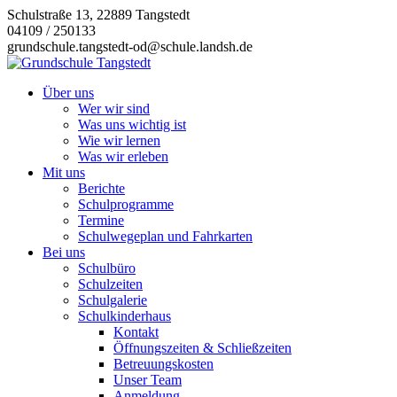
Zum
Schulstraße 13, 22889 Tangstedt
Inhalt
04109 / 250133
springen
grundschule.tangstedt-od@schule.landsh.de
Über uns
Wer wir sind
Was uns wichtig ist
Wie wir lernen
Was wir erleben
Mit uns
Berichte
Schulprogramme
Termine
Schulwegeplan und Fahrkarten
Bei uns
Schulbüro
Schulzeiten
Schulgalerie
Schulkinderhaus
Kontakt
Öffnungszeiten & Schließzeiten
Betreuungskosten
Unser Team
Anmeldung