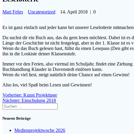
Mari Fehrs
Uncategorized
14. April 2018
|
0
Es ist ganz einfach und jeder kann bei unserer Leselotterie mitmachen
Du suchst dir ein Buch aus, das du gern lesen möchtest. Dabei ist es 
Länge der Geschichte ist nicht festgelegt, aber in der 1. Klasse ist 
Wenn du das Buch gelesen hast, füllst du einen Lesepass (Den gibt es
ihn in die Loskiste deiner Klassenstufe.
Immer vor den Ferien, also viermal im Schuljahr, findet eine Ziehung 
Buchhandlung Klauder in Duvenstedt einlösen kann.
Wenn du viel liest, steigt natürlich deine Chance auf einen Gewinn!
Also los, viel Spaß beim Lesen und Gewinnen!
Beitragsnavigation
Vorheriger
Vorherige:
Kunst Projekttage
Nächster
Beitrag:
Nächster:
Einschulung 2018
Suchen
Beitrag:
nach:
Neueste Beiträge
Medienprojektwoche 2026