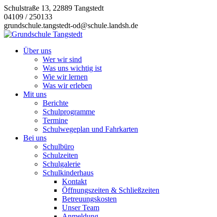
Zum
Schulstraße 13, 22889 Tangstedt
Inhalt
04109 / 250133
springen
grundschule.tangstedt-od@schule.landsh.de
Über uns
Wer wir sind
Was uns wichtig ist
Wie wir lernen
Was wir erleben
Mit uns
Berichte
Schulprogramme
Termine
Schulwegeplan und Fahrkarten
Bei uns
Schulbüro
Schulzeiten
Schulgalerie
Schulkinderhaus
Kontakt
Öffnungszeiten & Schließzeiten
Betreuungskosten
Unser Team
Anmeldung